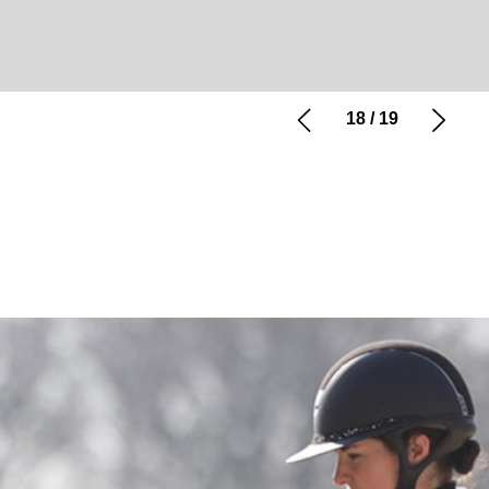
18
/
19