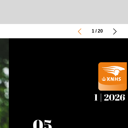
1
/
20
1 | 2026
05
Column Britt Dekker: over het delen